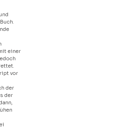
und 
Buch. 
ende 
 
it einer 
jedoch 
ettet. 
ipt vor 
s der 
dann, 
rühen 
ei 