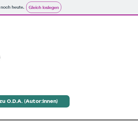
e noch heute.
Gleich loslegen
zu Ö.D.A. (Autor:innen)