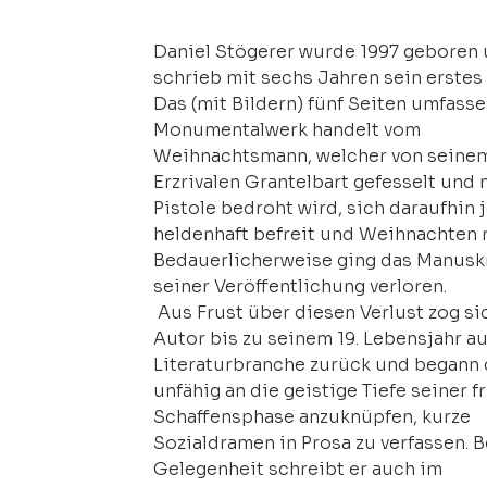
Daniel Stögerer wurde 1997 geboren 
schrieb mit sechs Jahren sein erstes 
Das (mit Bildern) fünf Seiten umfass
Monumentalwerk handelt vom 
Weihnachtsmann, welcher von seinem
Erzrivalen Grantelbart gefesselt und m
Pistole bedroht wird, sich daraufhin 
heldenhaft befreit und Weihnachten r
Bedauerlicherweise ging das Manuskr
seiner Veröffentlichung verloren. 
 Aus Frust über diesen Verlust zog sich der 
Autor bis zu seinem 19. Lebensjahr au
Literaturbranche zurück und begann 
unfähig an die geistige Tiefe seiner f
Schaffensphase anzuknüpfen, kurze 
Sozialdramen in Prosa zu verfassen. B
Gelegenheit schreibt er auch im 