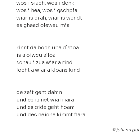
wos i siach, wos i denk
wos i hea, wos i gschpia
wiar is drah, wiar is wendt
es ghead oleweu mia
rinnt da boch üba d´stoa
is a oiweu alloa
schau i zua wiar a rind
locht a wiar a kloans kind
de zeit geht dahin
und es is net wia friara
und es oide geht hoam
und des neiche kimmt fiara
© johann pu